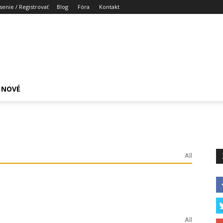
senie / Registrovať
Blog
Fóra
Kontakt
NOVÉ
All
All