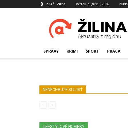
C
20.4
štvrtok, august 6, 2026
Prihlá
Zilina
Aktualitky.sk
SPRÁVY
KRIMI
ŠPORT
PRÁCA
NENECHAJTE SI UJSŤ
LIFESTYLOVÉ NOVINKY