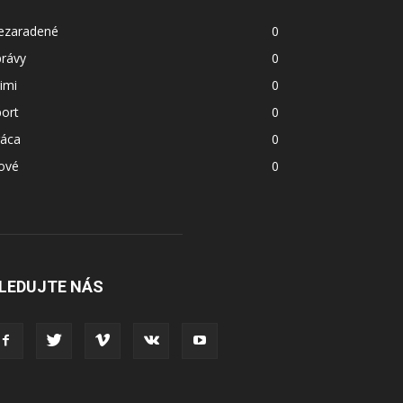
ezaradené
0
právy
0
imi
0
ort
0
ráca
0
ové
0
LEDUJTE NÁS