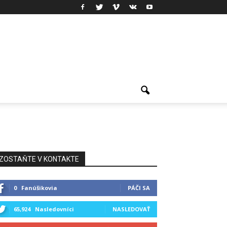
ZOSTAŇTE V KONTAKTE
0
Fanúšikovia
PÁČI SA
65,924
Nasledovníci
NASLEDOVAŤ