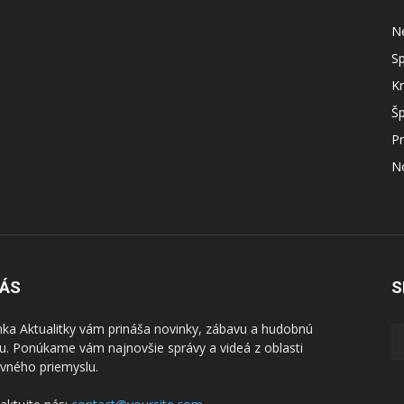
N
S
Kr
Šp
P
N
NÁS
S
nka Aktualitky vám prináša novinky, zábavu a hudobnú
. Ponúkame vám najnovšie správy a videá z oblasti
vného priemyslu.