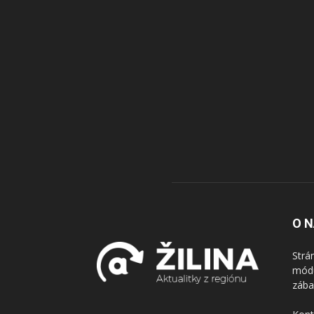
O 
Strá
módu
zába