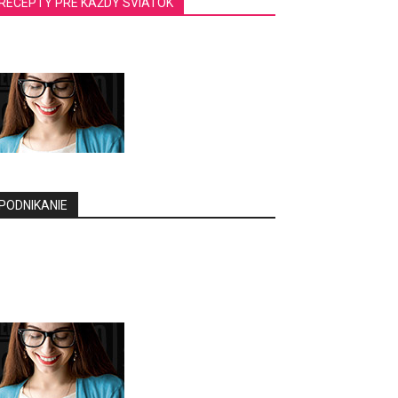
RECEPTY PRE KAŽDÝ SVIATOK
PODNIKANIE